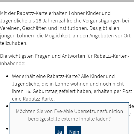
Mit der Rabatzz-Karte erhalten Lohner Kinder und
Jugendliche bis 16 Jahren zahlreiche Vergünstigungen bei
Vereinen, Geschäften und Institutionen. Das gibt allen
jungen Lohnern die Möglichkeit, an den Angeboten vor Ort
teilzuhaben.
Die wichtigsten Fragen und Antworten für Rabatzz-Karten-
Inhabende:
Wer erhält eine Rabatzz-Karte? Alle Kinder und
Jugendliche, die in Lohne wohnen und noch nicht
ihren 16. Geburtstag gefeiert haben, erhalten per Post
eine Rabatzz-Karte.
Was passiert, wenn ich meine Karte verliere? Ich wende
Möchten Sie von
Eye-Able Übersetzungsfunktion
mich an die Stadt Lohne. Dort gibt es dann eine neue
bereitgestellte externe Inhalte laden?
Karte. Die kostet dann allerdings 3 Euro.
Wie lange ist meine Karte gültig? Die Gültigkeit deiner
Ja
Nein