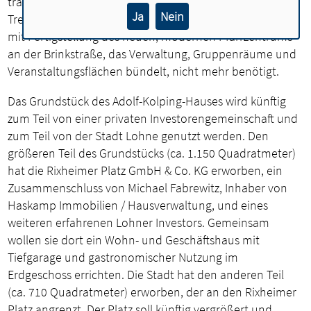
traditionsreiche Gebäude diente über Jahrzehnte als
Ja
Nein
Treffpunkt kirchlicher Gruppen und Vereine, wird aber
mit Fertigstellung des neuen, modernen Pfarrzentrums
an der Brinkstraße, das Verwaltung, Gruppenräume und
Veranstaltungsflächen bündelt, nicht mehr benötigt.
Das Grundstück des Adolf-Kolping-Hauses wird künftig
zum Teil von einer privaten Investorengemeinschaft und
zum Teil von der Stadt Lohne genutzt werden. Den
größeren Teil des Grundstücks (ca. 1.150 Quadratmeter)
hat die Rixheimer Platz GmbH & Co. KG erworben, ein
Zusammenschluss von Michael Fabrewitz, Inhaber von
Haskamp Immobilien / Hausverwaltung, und eines
weiteren erfahrenen Lohner Investors. Gemeinsam
wollen sie dort ein Wohn- und Geschäftshaus mit
Tiefgarage und gastronomischer Nutzung im
Erdgeschoss errichten. Die Stadt hat den anderen Teil
(ca. 710 Quadratmeter) erworben, der an den Rixheimer
Platz angrenzt. Der Platz soll künftig vergrößert und