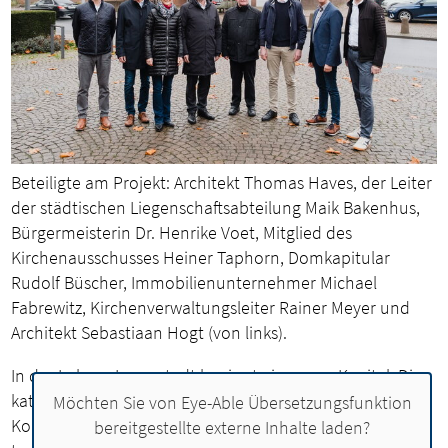
Beteiligte am Projekt: Architekt Thomas Haves, der Leiter
der städtischen Liegenschaftsabteilung Maik Bakenhus,
Bürgermeisterin Dr. Henrike Voet, Mitglied des
Kirchenausschusses Heiner Taphorn, Domkapitular
Rudolf Büscher, Immobilienunternehmer Michael
Fabrewitz, Kirchenverwaltungsleiter Rainer Meyer und
Architekt Sebastiaan Hogt (von links).
In der Lohner Innenstadt beginnt ein neues Kapitel: Die
katholische Kirchengemeinde St. Gertrud hat das Adolf-
Möchten Sie von
Eye-Able Übersetzungsfunktion
Kolping-Haus samt Grundstück verkauft. Das
bereitgestellte externe Inhalte laden?