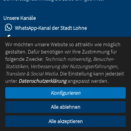
Unsere Kanäle
WhatsApp-Kanal der Stadt Lohne
Stadt Lohne auf Facebook
Wir möchten unsere Website so attraktiv wie möglich
Stadt Lohne auf Instagram
gestalten. Dafür benötigen wir Ihre Zustimmung für
folgende Zwecke:
Technisch notwendig, Besucher-
YouTube-Kanal der Stadt Lohne
Statistiken, Verbesserung der Nutzungserfahrungen,
Lohne-App
Translate & Social Media
. Die Einstellung kann jederzeit
unter
Datenschutzerklärung
angepasst werden.
für Android
Konfigurieren
für iOS
Alle ablehnen
Kontakt
Online-Rathaus
Impressum
Datenschutz
Alle akzeptieren
© Lohne 2026