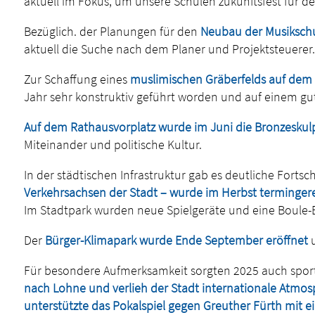
aktuell im Fokus, um unsere Schulen zukunftsfest für de
Bezüglich. der Planungen für den
Neubau der Musikschu
aktuell die Suche nach dem Planer und Projektsteuerer.
Zur Schaffung eines
muslimischen Gräberfelds auf dem 
Jahr sehr konstruktiv geführt worden und auf einem g
Auf dem Rathausvorplatz wurde im Juni die Bronzeskul
Miteinander und politische Kultur.
In der städtischen Infrastruktur gab es deutliche Fortsch
Verkehrsachsen der Stadt – wurde im Herbst termingerec
Im Stadtpark wurden neue Spielgeräte und eine Boule-Ba
Der
Bürger-Klimapark wurde Ende September eröffnet
u
Für besondere Aufmerksamkeit sorgten 2025 auch sportl
nach Lohne und verlieh der Stadt internationale Atmo
unterstützte das Pokalspiel gegen Greuther Fürth mit ei