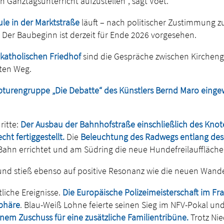
n Ganztagsunterricht aufzustellen“, sagt Voet.
le in der Marktstraße
läuft – nach politischer Zustimmung z
 Der Baubeginn ist derzeit für Ende 2026 vorgesehen.
katholischen Friedhof
sind die Gespräche zwischen Kirchen
uten Weg.
pturengruppe „Die Debatte“ des Künstlers Bernd Maro einge
ritte:
Der Ausbau der Bahnhofstraße einschließlich des Knot
ht fertiggestellt.
Die
Beleuchtung des Radwegs entlang de
hn errichtet und am Südring die neue Hundefreilauffläche ge
nd stieß ebenso auf positive Resonanz wie die neuen Wander
iche Ereignisse.
Die Europäische Polizeimeisterschaft im F
sphäre
. Blau-Weiß Lohne feierte seinen Sieg im NFV-Pokal un
nem Zuschuss für eine zusätzliche Familientribüne.
Trotz Nie