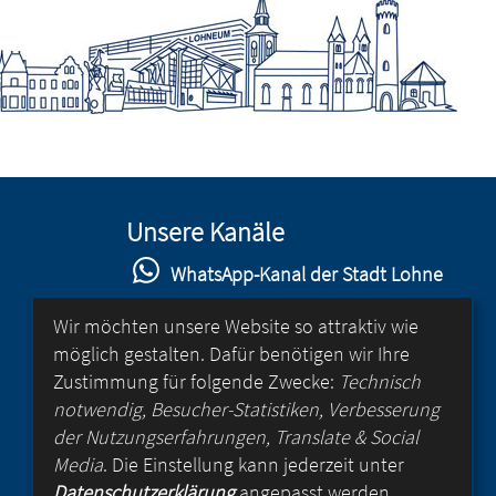
Unsere Kanäle
WhatsApp-Kanal der Stadt Lohne
Stadt Lohne auf Facebook
Wir möchten unsere Website so attraktiv wie
möglich gestalten. Dafür benötigen wir Ihre
Stadt Lohne auf Instagram
Zustimmung für folgende Zwecke:
Technisch
YouTube-Kanal der Stadt Lohne
notwendig, Besucher-Statistiken, Verbesserung
der Nutzungserfahrungen, Translate & Social
Lohne-App
Media
. Die Einstellung kann jederzeit unter
Datenschutzerklärung
angepasst werden.