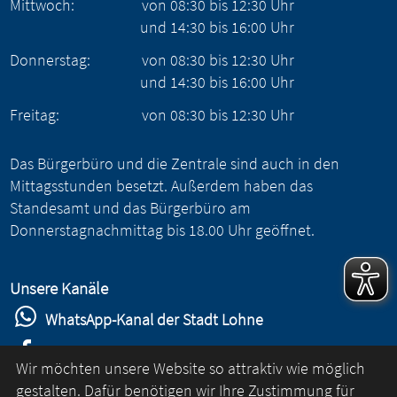
Mittwoch:
von
08:30
bis
12:30
Uhr
und
14:30
bis
16:00
Uhr
Donnerstag:
von
08:30
bis
12:30
Uhr
und
14:30
bis
16:00
Uhr
Freitag:
von
08:30
bis
12:30
Uhr
Das Bürgerbüro und die Zentrale sind auch in den
Mittagsstunden besetzt. Außerdem haben das
Standesamt und das Bürgerbüro am
Donnerstagnachmittag bis 18.00 Uhr geöffnet.
Unsere Kanäle
WhatsApp-Kanal der Stadt Lohne
Stadt Lohne auf Facebook
Wir möchten unsere Website so attraktiv wie möglich
Stadt Lohne auf Instagram
gestalten. Dafür benötigen wir Ihre Zustimmung für