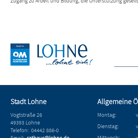
Zugang zu Arbeit und Bildung, die Unterstützung gesells
Stadt Lohne
Allgemeine Ö
Vogtstraße 26
Montag:
49393 Lohne
Dienstag:
Telefon:
04442 886-0
Mittwoch:
Email:
rathaus@lohne.de