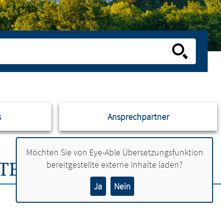
s
Ansprechpartner
Möchten Sie von
Eye-Able Übersetzungsfunktion
NTEGRATIONSPAKT
bereitgestellte externe Inhalte laden?
Ja
Nein