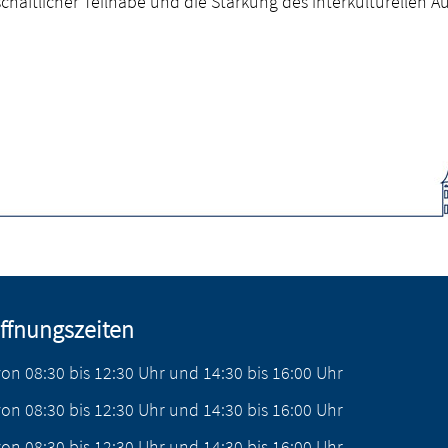
chaftlicher Teilhabe und die Stärkung des interkulturellen A
ffnungszeiten
von
08:30
bis
12:30
Uhr
und
14:30
bis
16:00
Uhr
von
08:30
bis
12:30
Uhr
und
14:30
bis
16:00
Uhr
von
08:30
bis
12:30
Uhr
und
14:30
bis
16:00
Uhr