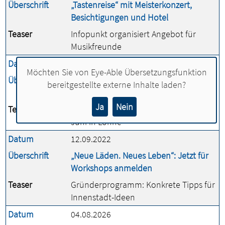
Überschrift
„Tastenreise“ mit Meisterkonzert,
Besichtigungen und Hotel
Teaser
Infopunkt organisiert Angebot für
Musikfreunde
Datum
30.05.2018
Möchten Sie von
Eye-Able Übersetzungsfunktion
Überschrift
„Talent-Event“ wird erste große Show
bereitgestellte externe Inhalte laden?
im neuen LOHNEUM
Ja
Nein
Teaser
Treffen der regionalen Akteure am 9.
Juni in Lohne
Datum
12.09.2022
Überschrift
„Neue Läden. Neues Leben“: Jetzt für
Workshops anmelden
Teaser
Gründerprogramm: Konkrete Tipps für
Innenstadt-Ideen
Datum
04.08.2026