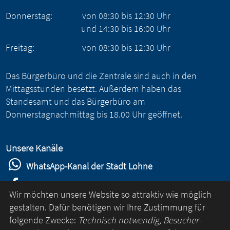
Donnerstag:
von
08:30
bis
12:30
Uhr
und
14:30
bis
16:00
Uhr
Freitag:
von
08:30
bis
12:30
Uhr
Das Bürgerbüro und die Zentrale sind auch in den
Mittagsstunden besetzt. Außerdem haben das
Standesamt und das Bürgerbüro am
Donnerstagnachmittag bis 18.00 Uhr geöffnet.
Unsere Kanäle
WhatsApp-Kanal der Stadt Lohne
Stadt Lohne auf Facebook
Wir möchten unsere Website so attraktiv wie möglich
Stadt Lohne auf Instagram
gestalten. Dafür benötigen wir Ihre Zustimmung für
folgende Zwecke:
Technisch notwendig, Besucher-
YouTube-Kanal der Stadt Lohne