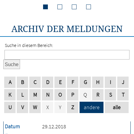
ARCHIV DER MELDUNGEN
Suche in diesem Bereich:
Suche
A
B
C
D
E
F
G
H
I
J
K
L
M
N
O
P
Q
R
S
T
U
V
W
X
Y
Z
andere
alle
Datum
29.12.2018