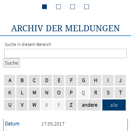
ARCHIV DER MELDUNGEN
Suche in diesem Bereich:
Suche
A
B
C
D
E
F
G
H
I
J
K
L
M
N
O
P
Q
R
S
T
U
V
W
X
Y
Z
andere
alle
Datum
17.05.2017