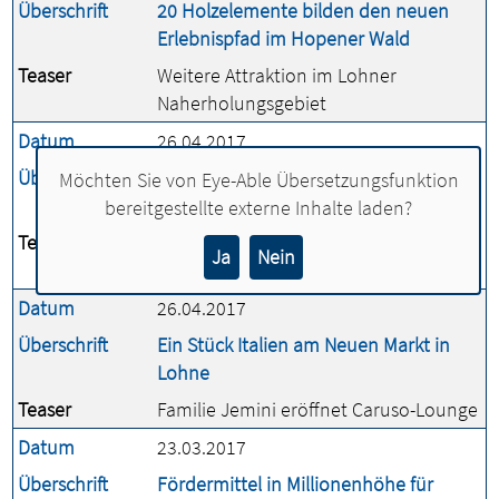
Überschrift
20 Holzelemente bilden den neuen
Erlebnispfad im Hopener Wald
Teaser
Weitere Attraktion im Lohner
Naherholungsgebiet
Datum
26.04.2017
Überschrift
Kommunaler Friedhof für alternative
Möchten Sie von
Eye-Able Übersetzungsfunktion
Bestattungsformen
bereitgestellte externe Inhalte laden?
Teaser
Ziel: Grabstätten auch für Muslime in
Ja
Nein
Lohne zu schaffen
Datum
26.04.2017
Überschrift
Ein Stück Italien am Neuen Markt in
Lohne
Teaser
Familie Jemini eröffnet Caruso-Lounge
Datum
23.03.2017
Überschrift
Fördermittel in Millionenhöhe für