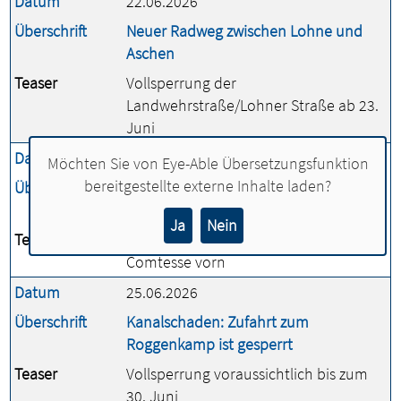
Datum
22.06.2026
Überschrift
Neuer Radweg zwischen Lohne und
Aschen
Teaser
Vollsperrung der
Landwehrstraße/Lohner Straße ab 23.
Juni
Datum
24.06.2026
Möchten Sie von
Eye-Able Übersetzungsfunktion
bereitgestellte externe Inhalte laden?
Überschrift
Stadtradeln: Mehr als 209.000
Kilometer für Lohne
Ja
Nein
Teaser
Voßberger Hirschjagd und Praxis Azem-
Comtesse vorn
Datum
25.06.2026
Überschrift
Kanalschaden: Zufahrt zum
Roggenkamp ist gesperrt
Teaser
Vollsperrung voraussichtlich bis zum
30. Juni