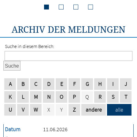
ARCHIV DER MELDUNGEN
Suche in diesem Bereich:
Suche
A
B
C
D
E
F
G
H
I
J
K
L
M
N
O
P
Q
R
S
T
U
V
W
X
Y
Z
andere
alle
Datum
11.06.2026