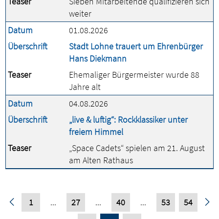
Teaser
Sieben Mitarbeitende qualifizieren sich
weiter
Datum
01.08.2026
Überschrift
Stadt Lohne trauert um Ehrenbürger
Hans Diekmann
Teaser
Ehemaliger Bürgermeister wurde 88
Jahre alt
Datum
04.08.2026
Überschrift
„live & luftig“: Rockklassiker unter
freiem Himmel
Teaser
„Space Cadets“ spielen am 21. August
am Alten Rathaus
1
...
27
...
40
...
53
54