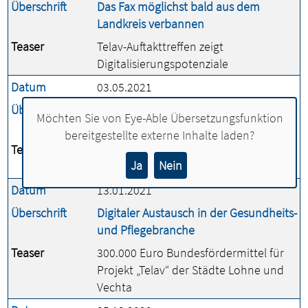
Überschrift
Das Fax möglichst bald aus dem
Landkreis verbannen
Teaser
Telav-Auftakttreffen zeigt
Digitalisierungspotenziale
Datum
03.05.2021
Überschrift
Der Rentenexperte verlässt das Lohner
Möchten Sie von
Eye-Able Übersetzungsfunktion
Rathaus
bereitgestellte externe Inhalte laden?
Teaser
Carl Strothmeyer geht nach 44 Jahren
Ja
Nein
in den Ruhestand
Datum
13.01.2021
Überschrift
Digitaler Austausch in der Gesundheits-
und Pflegebranche
Teaser
300.000 Euro Bundesfördermittel für
Projekt „Telav“ der Städte Lohne und
Vechta