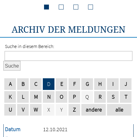
ARCHIV DER MELDUNGEN
Suche in diesem Bereich:
Suche
A
B
C
D
E
F
G
H
I
J
K
L
M
N
O
P
Q
R
S
T
U
V
W
X
Y
Z
andere
alle
Datum
12.10.2021