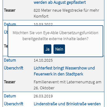
werden ab August gepflastert
Teaser
820 Meter neue Wegstrecke für mehr
Komfort
Datum
10.03.2022
Überschrift
Letzter Bauabschnitt der Sanierung
Möchten Sie von
Eye-Able Übersetzungsfunktion
der Steinfelder Straße
bereitgestellte externe Inhalte laden?
Teaser
Kreuzung am Südring wird ab 14. März
Ja
Nein
erneuert
Datum
14.10.2025
Überschrift
Lichterfest bringt Wassershow und
Feuerwerk in den Stadtpark
Teaser
Familienevent mit Laternenumzug am
26. Oktober
Datum
26.03.2019
Überschrift
Lindenstraße und Brinkstraße werden