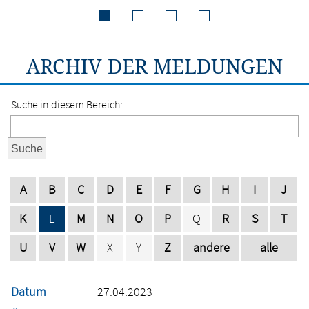
ARCHIV DER MELDUNGEN
Suche in diesem Bereich:
Suche
A
B
C
D
E
F
G
H
I
J
K
L
M
N
O
P
Q
R
S
T
U
V
W
X
Y
Z
andere
alle
Datum
27.04.2023