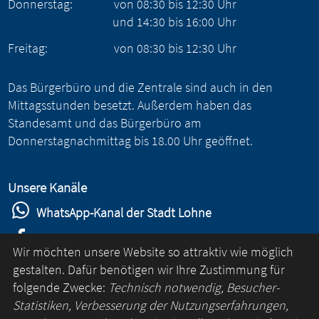
Donnerstag:
von
08:30
bis
12:30
Uhr
und
14:30
bis
16:00
Uhr
Freitag:
von
08:30
bis
12:30
Uhr
Das Bürgerbüro und die Zentrale sind auch in den
Mittagsstunden besetzt. Außerdem haben das
Standesamt und das Bürgerbüro am
Donnerstagnachmittag bis 18.00 Uhr geöffnet.
Unsere Kanäle
WhatsApp-Kanal der Stadt Lohne
Stadt Lohne auf Facebook
Wir möchten unsere Website so attraktiv wie möglich
Stadt Lohne auf Instagram
gestalten. Dafür benötigen wir Ihre Zustimmung für
folgende Zwecke:
Technisch notwendig, Besucher-
YouTube-Kanal der Stadt Lohne
Statistiken, Verbesserung der Nutzungserfahrungen,