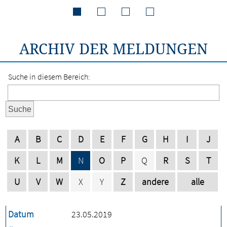
ARCHIV DER MELDUNGEN
Suche in diesem Bereich:
Suche
A
B
C
D
E
F
G
H
I
J
K
L
M
N
O
P
Q
R
S
T
U
V
W
X
Y
Z
andere
alle
Datum
23.05.2019