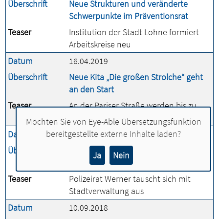
Überschrift
Neue Strukturen und veränderte
Schwerpunkte im Präventionsrat
Teaser
Institution der Stadt Lohne formiert
Arbeitskreise neu
Datum
16.04.2019
Überschrift
Neue Kita „Die großen Strolche“ geht
an den Start
Teaser
An der Pariser Straße werden bis zu
130 Kinder betreut
Möchten Sie von
Eye-Able Übersetzungsfunktion
bereitgestellte externe Inhalte laden?
Datum
19.02.2019
Überschrift
Neuer Chef der Polizei im Kreis zum
Ja
Nein
Antrittsbesuch in Lohne
Teaser
Polizeirat Werner tauscht sich mit
Stadtverwaltung aus
Datum
10.09.2018