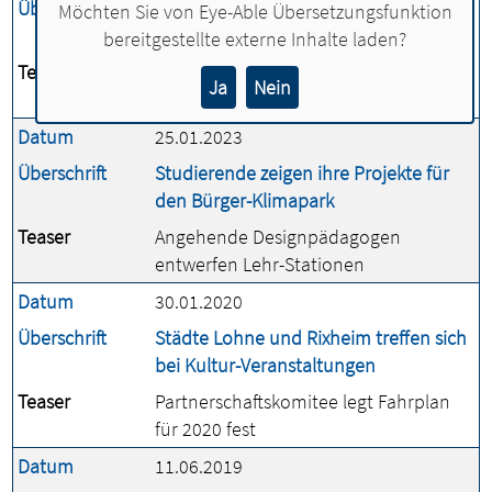
Überschrift
Stromtankstellen können kostenlos
Möchten Sie von
Eye-Able Übersetzungsfunktion
genutzt werden
bereitgestellte externe Inhalte laden?
Teaser
Tankkarten im Rathaus und am
Ja
Nein
Infopunkt erhältlich
Datum
25.01.2023
Überschrift
Studierende zeigen ihre Projekte für
den Bürger-Klimapark
Teaser
Angehende Designpädagogen
entwerfen Lehr-Stationen
Datum
30.01.2020
Überschrift
Städte Lohne und Rixheim treffen sich
bei Kultur-Veranstaltungen
Teaser
Partnerschaftskomitee legt Fahrplan
für 2020 fest
Datum
11.06.2019