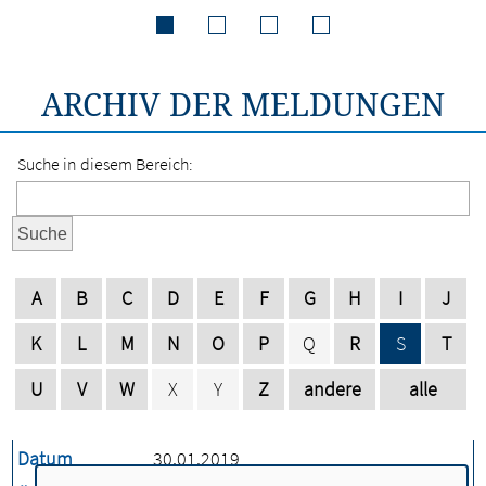
ARCHIV DER MELDUNGEN
Suche in diesem Bereich:
Suche
A
B
C
D
E
F
G
H
I
J
K
L
M
N
O
P
Q
R
S
T
U
V
W
X
Y
Z
andere
alle
Datum
30.01.2019