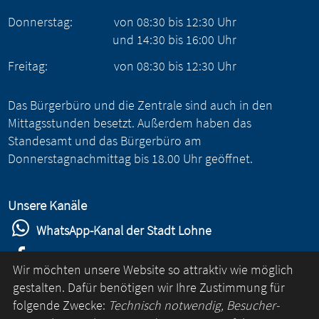
Donnerstag:
von
08:30
bis
12:30
Uhr
und
14:30
bis
16:00
Uhr
Freitag:
von
08:30
bis
12:30
Uhr
Das Bürgerbüro und die Zentrale sind auch in den
Mittagsstunden besetzt. Außerdem haben das
Standesamt und das Bürgerbüro am
Donnerstagnachmittag bis 18.00 Uhr geöffnet.
Unsere Kanäle
WhatsApp-Kanal der Stadt Lohne
Stadt Lohne auf Facebook
Wir möchten unsere Website so attraktiv wie möglich
Stadt Lohne auf Instagram
gestalten. Dafür benötigen wir Ihre Zustimmung für
folgende Zwecke:
Technisch notwendig, Besucher-
YouTube-Kanal der Stadt Lohne