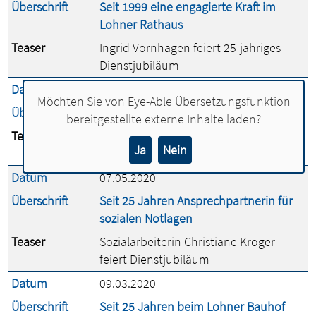
Überschrift
Seit 1999 eine engagierte Kraft im
Lohner Rathaus
Teaser
Ingrid Vornhagen feiert 25-jähriges
Dienstjubiläum
Datum
09.01.2025
Möchten Sie von
Eye-Able Übersetzungsfunktion
Überschrift
Seit 25 Jahren ein „Mann für alle Fälle“
bereitgestellte externe Inhalte laden?
Teaser
Schulhausmeister Ludger Ruholl feiert
Ja
Nein
Dienstjubiläum
Datum
07.05.2020
Überschrift
Seit 25 Jahren Ansprechpartnerin für
sozialen Notlagen
Teaser
Sozialarbeiterin Christiane Kröger
feiert Dienstjubiläum
Datum
09.03.2020
Überschrift
Seit 25 Jahren beim Lohner Bauhof