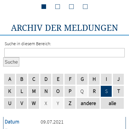
ARCHIV DER MELDUNGEN
Suche in diesem Bereich:
Suche
A
B
C
D
E
F
G
H
I
J
K
L
M
N
O
P
Q
R
S
T
U
V
W
X
Y
Z
andere
alle
Datum
09.07.2021