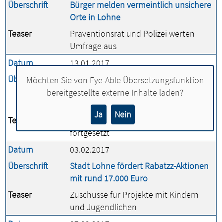
Überschrift
Bürger melden vermeintlich unsichere
Orte in Lohne
Teaser
Präventionsrat und Polizei werten
Umfrage aus
Datum
13.01.2017
Überschrift
Wenn junge Familie alte Häuser
Möchten Sie von
Eye-Able Übersetzungsfunktion
kaufen, gibt es Unterstützung von der
bereitgestellte externe Inhalte laden?
Stadt
Ja
Nein
Teaser
Förderprogramm „Jung kauft Alt“ wird
fortgesetzt
Datum
03.02.2017
Überschrift
Stadt Lohne fördert Rabatzz-Aktionen
mit rund 17.000 Euro
Teaser
Zuschüsse für Projekte mit Kindern
und Jugendlichen