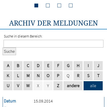
ARCHIV DER MELDUNGEN
Suche in diesem Bereich:
Suche
A
B
C
D
E
F
G
H
I
J
K
L
M
N
O
P
Q
R
S
T
U
V
W
X
Y
Z
andere
alle
Datum
15.09.2014