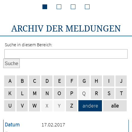
ARCHIV DER MELDUNGEN
Suche in diesem Bereich:
Suche
A
B
C
D
E
F
G
H
I
J
K
L
M
N
O
P
Q
R
S
T
U
V
W
X
Y
Z
andere
alle
Datum
17.02.2017