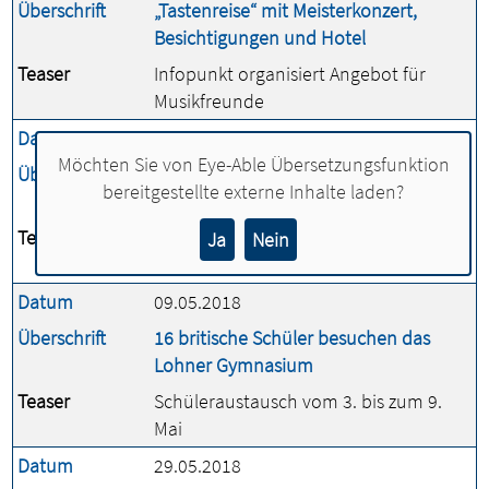
Überschrift
„Tastenreise“ mit Meisterkonzert,
Besichtigungen und Hotel
Teaser
Infopunkt organisiert Angebot für
Musikfreunde
Datum
21.03.2018
Möchten Sie von
Eye-Able Übersetzungsfunktion
Überschrift
20 Gruppen beteiligen sich an
bereitgestellte externe Inhalte laden?
Umweltwoche in Lohne
Teaser
Zahlreiche Aufräum- und
Ja
Nein
Bildungsaktionen
Datum
09.05.2018
Überschrift
16 britische Schüler besuchen das
Lohner Gymnasium
Teaser
Schüleraustausch vom 3. bis zum 9.
Mai
Datum
29.05.2018