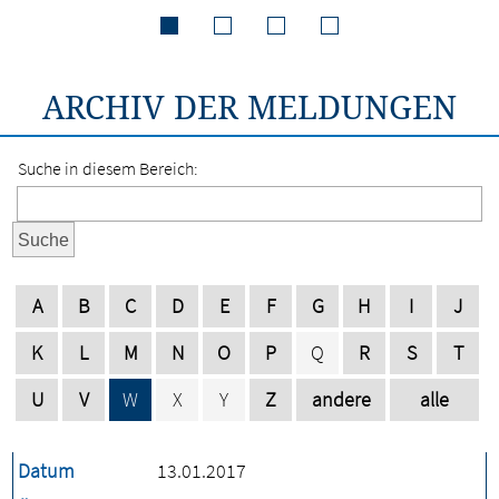
ARCHIV DER MELDUNGEN
Suche in diesem Bereich:
Suche
A
B
C
D
E
F
G
H
I
J
K
L
M
N
O
P
Q
R
S
T
U
V
W
X
Y
Z
andere
alle
Datum
13.01.2017