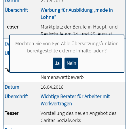
Datum
22.08.2017
Überschrift
Werbung für Ausbildung „made in
Lohne“
Teaser
Marktplatz der Berufe in Haupt- und
Realschule am 24. und 25. August
Möchten Sie von
Eye-Able Übersetzungsfunktion
Datum
20.09.2017
bereitgestellte externe Inhalte laden?
Überschrift
Wie soll die neue Lohner Sport- und
Mehrzweckhalle heißen?
Ja
Nein
Teaser
Stadt Lohne veranstaltet
Namenswettbewerb
Datum
16.04.2018
Überschrift
Wichtige Berater für Arbeiter mit
Werkverträgen
Teaser
Vorstellung des neuen Angebot des
Caritas Sozialwerks