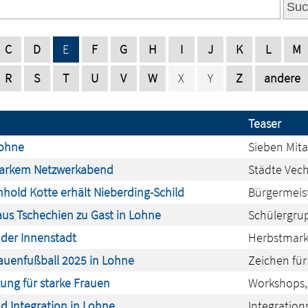
Suc
C
D
E
F
G
H
I
J
K
L
M
R
S
T
U
V
W
X
Y
Z
andere
Teaser
Lohne
Sieben Mita
starkem Netzwerkabend
Städte Vec
nhold Kotte erhält Nieberding-Schild
Bürgermeist
us Tschechien zu Gast in Lohne
Schülergru
 der Innenstadt
Herbstmarkt
rauenfußball 2025 in Lohne
Zeichen für
ung für starke Frauen
Workshops, 
d Integration in Lohne
Integration