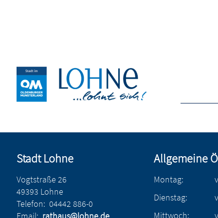
Stadt Lohne
Allgemeine Ö
Vogtstraße 26
Montag:
49393 Lohne
Dienstag:
Telefon:
04442 886-0
Mittwoch:
Email:
rathaus@lohne.de