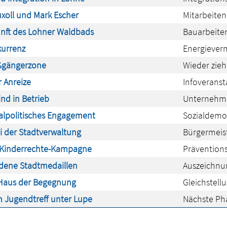
uxoll und Mark Escher
Mitarbeiten
kunft des Lohner Waldbads
Bauarbeite
urrenz
Energieverm
ußgängerzone
Wieder zieh
r Anreize
Infoveranst
nd in Betrieb
Unternehmen
alpolitisches Engagement
Sozialdemok
i der Stadtverwaltung
Bürgermeist
 Kinderrechte-Kampagne
Präventions
ldene Stadtmedaillen
Auszeichnu
m Haus der Begegnung
Gleichstell
Jugendtreff unter Lupe
Nächste Pha