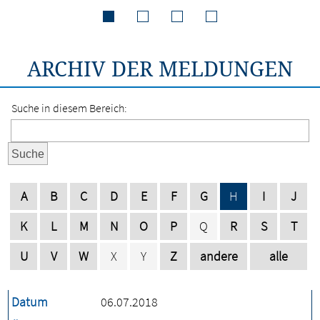
ARCHIV DER MELDUNGEN
Suche in diesem Bereich:
Suche
A
B
C
D
E
F
G
H
I
J
K
L
M
N
O
P
Q
R
S
T
U
V
W
X
Y
Z
andere
alle
Datum
06.07.2018