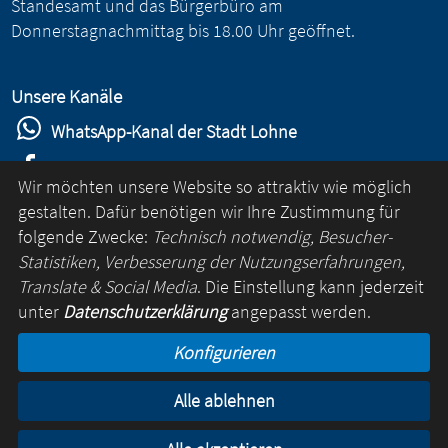
Standesamt und das Bürgerbüro am
Donnerstagnachmittag bis 18.00 Uhr geöffnet.
Unsere Kanäle
WhatsApp-Kanal der Stadt Lohne
Stadt Lohne auf Facebook
Wir möchten unsere Website so attraktiv wie möglich
Stadt Lohne auf Instagram
gestalten. Dafür benötigen wir Ihre Zustimmung für
folgende Zwecke:
Technisch notwendig, Besucher-
YouTube-Kanal der Stadt Lohne
Statistiken, Verbesserung der Nutzungserfahrungen,
Lohne-App
Translate & Social Media
. Die Einstellung kann jederzeit
unter
Datenschutzerklärung
angepasst werden.
für Android
Konfigurieren
für iOS
Alle ablehnen
Kontakt
Online-Rathaus
Impressum
Datenschutz