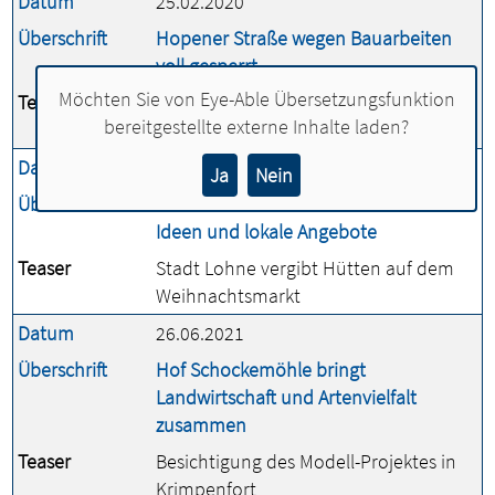
Datum
25.02.2020
Überschrift
Hopener Straße wegen Bauarbeiten
voll gesperrt
Möchten Sie von
Eye-Able Übersetzungsfunktion
Teaser
Vier Arbeitstage zwischen dem 2. und
bereitgestellte externe Inhalte laden?
dem 23. März
Datum
14.11.2024
Ja
Nein
Überschrift
Holzhütten als Bühne für kreative
Ideen und lokale Angebote
Teaser
Stadt Lohne vergibt Hütten auf dem
Weihnachtsmarkt
Datum
26.06.2021
Überschrift
Hof Schockemöhle bringt
Landwirtschaft und Artenvielfalt
zusammen
Teaser
Besichtigung des Modell-Projektes in
Krimpenfort