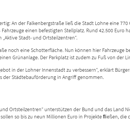
fertig: An der Falkenbergstraße ließ die Stadt Lohne eine 77
4 Fahrzeuge einen befestigten Stellplatz. Rund 42.500 Euro 
tive Stadt- und Ortsteilzentren“.
ße noch eine Schotterfläche. Nun können hier Fahrzeuge be
inen Grünanlage. Der Parkplatz ist zudem zu Fuß von der Li
ebot in der Lohner Innenstadt zu verbessern“, erklärt Bürge
s der Städtebauförderung in Angriff genommen.
und Ortsteilzentren“ unterstützen der Bund und das Land N
len so bis zu neun Millionen Euro in Projekte ﬂießen, die di