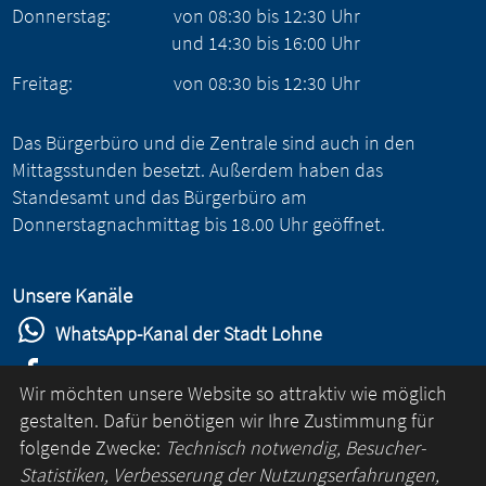
Donnerstag:
von
08:30
bis
12:30
Uhr
und
14:30
bis
16:00
Uhr
Freitag:
von
08:30
bis
12:30
Uhr
Das Bürgerbüro und die Zentrale sind auch in den
Mittagsstunden besetzt. Außerdem haben das
Standesamt und das Bürgerbüro am
Donnerstagnachmittag bis 18.00 Uhr geöffnet.
Unsere Kanäle
WhatsApp-Kanal der Stadt Lohne
Stadt Lohne auf Facebook
Wir möchten unsere Website so attraktiv wie möglich
Stadt Lohne auf Instagram
gestalten. Dafür benötigen wir Ihre Zustimmung für
folgende Zwecke:
Technisch notwendig, Besucher-
YouTube-Kanal der Stadt Lohne
Statistiken, Verbesserung der Nutzungserfahrungen,