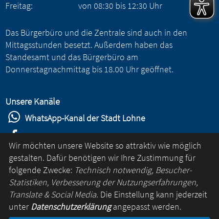
Freitag:
von
08:30
bis
12:30
Uhr
Das Bürgerbüro und die Zentrale sind auch in den
Mittagsstunden besetzt. Außerdem haben das
Standesamt und das Bürgerbüro am
Donnerstagnachmittag bis 18.00 Uhr geöffnet.
Unsere Kanäle
WhatsApp-Kanal der Stadt Lohne
Stadt Lohne auf Facebook
Wir möchten unsere Website so attraktiv wie möglich
Stadt Lohne auf Instagram
gestalten. Dafür benötigen wir Ihre Zustimmung für
folgende Zwecke:
Technisch notwendig, Besucher-
YouTube-Kanal der Stadt Lohne
Statistiken, Verbesserung der Nutzungserfahrungen,
Lohne-App
Translate & Social Media
. Die Einstellung kann jederzeit
unter
Datenschutzerklärung
angepasst werden.
für Android