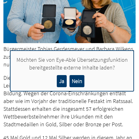
Bürgermeister Tobias Gerdesmeyer und Barbara Wilkens,
zuständig für die Ehrungen, können die Stadtmedaillen
Möchten Sie von
Eye-Able Übersetzungsfunktion
nur per Post zustellen.
bereitgestellte externe Inhalte laden?
Die Stadt Lohne ehrt auch in diesem Jahr die
Ja
Nein
Leistungsträger aus den Bereichen Sport, Kultur und
Bildung. Wegen der Corona-Einschränkungen entfällt
aber wie im Vorjahr der traditionelle Festakt im Ratssaal.
Stattdessen erhalten die insgesamt 57 erfolgreichen
Wettbewerbsteilnehmer ihre Urkunden mit den
Stadtmedaillen in Gold, Silber oder Bronze per Post.
45 Mal Gold und 12 Mal Silber werden in diesem Jahr an