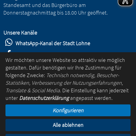
Standesamt und das Bürgerbüro am
Donnerstagnachmittag bis 18.00 Uhr geöffnet.
Unsere Kanäle
WhatsApp-Kanal der Stadt Lohne
Stadt Lohne auf Facebook
Wir möchten unsere Website so attraktiv wie möglich
Stadt Lohne auf Instagram
gestalten. Dafür benötigen wir Ihre Zustimmung für
folgende Zwecke:
Technisch notwendig, Besucher-
YouTube-Kanal der Stadt Lohne
Statistiken, Verbesserung der Nutzungserfahrungen,
Lohne-App
Translate & Social Media
. Die Einstellung kann jederzeit
unter
Datenschutzerklärung
angepasst werden.
für Android
Konfigurieren
für iOS
Alle ablehnen
Kontakt
Online-Rathaus
Impressum
Datenschutz