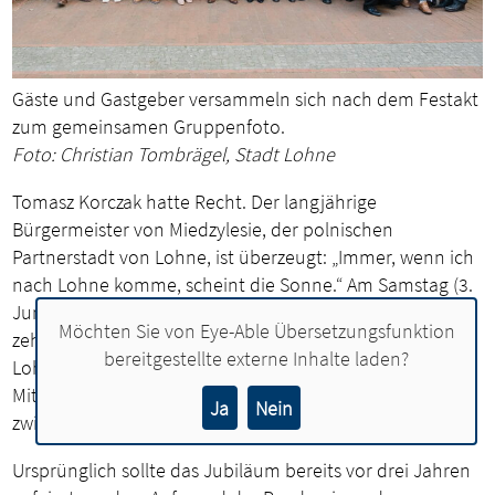
Gäste und Gastgeber versammeln sich nach dem Festakt
zum gemeinsamen Gruppenfoto.
Foto: Christian Tombrägel, Stadt Lohne
Tomasz Korczak hatte Recht. Der langjährige
Bürgermeister von Miedzylesie, der polnischen
Partnerstadt von Lohne, ist überzeugt: „Immer, wenn ich
nach Lohne komme, scheint die Sonne.“ Am Samstag (3.
Juni) tat sie es auch. Anlass des Besuchs war das
Möchten Sie von
Eye-Able Übersetzungsfunktion
zehnjährige Jubiläum der Städtepartnerschaft zwischen
bereitgestellte externe Inhalte laden?
Lohne und Miedzylesie, dem früheren schlesischen Ort
Mittelwalde. Mit einem Festakt wurde die Freundschaft
Ja
Nein
zwischen den Bewohnern beider Orte gefeiert.
Ursprünglich sollte das Jubiläum bereits vor drei Jahren