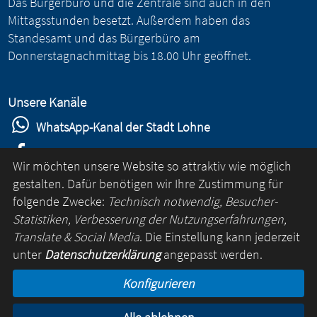
Das Bürgerbüro und die Zentrale sind auch in den
Mittagsstunden besetzt. Außerdem haben das
Standesamt und das Bürgerbüro am
Donnerstagnachmittag bis 18.00 Uhr geöffnet.
Unsere Kanäle
WhatsApp-Kanal der Stadt Lohne
Stadt Lohne auf Facebook
Wir möchten unsere Website so attraktiv wie möglich
Stadt Lohne auf Instagram
gestalten. Dafür benötigen wir Ihre Zustimmung für
folgende Zwecke:
Technisch notwendig, Besucher-
YouTube-Kanal der Stadt Lohne
Statistiken, Verbesserung der Nutzungserfahrungen,
Lohne-App
Translate & Social Media
. Die Einstellung kann jederzeit
unter
Datenschutzerklärung
angepasst werden.
für Android
Konfigurieren
für iOS