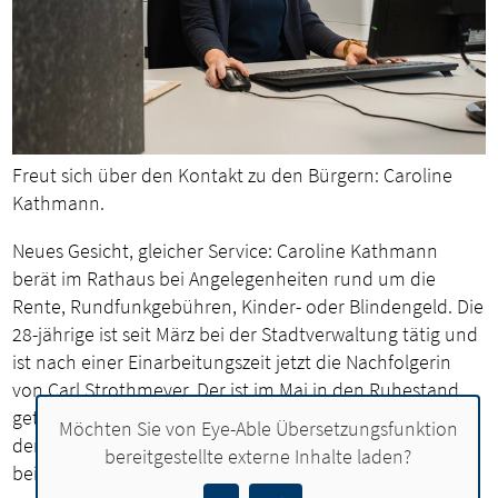
Freut sich über den Kontakt zu den Bürgern: Caroline
Kathmann.
Neues Gesicht, gleicher Service: Caroline Kathmann
berät im Rathaus bei Angelegenheiten rund um die
Rente, Rundfunkgebühren, Kinder- oder Blindengeld. Die
28-jährige ist seit März bei der Stadtverwaltung tätig und
ist nach einer Einarbeitungszeit jetzt die Nachfolgerin
von Carl Strothmeyer. Der ist im Mai in den Ruhestand
getreten – nach über 44 Jahren bei der Stadt Lohne, von
Möchten Sie von
Eye-Able Übersetzungsfunktion
denen er die meiste Zeit für die Beratung von Bürgern
bereitgestellte externe Inhalte laden?
bei Anträgen zuständig war.