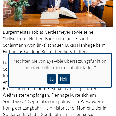
Bürgermeister Tobias Gerdesmeyer sowie seine
Stellvertreter Norbert Bockstette und Elsbeth
Schlärmann (von links) schauen Lukas Fienhage beim
Eintrag ins Goldene Buch über die Schulter.
Möchten Sie von
Eye-Able Übersetzungsfunktion
Lukas Fienhage kennt den Ratssaal der Stadt Lohne.
bereitgestellte externe Inhalte laden?
Schon mehrmals erhielt der Motorsportler hier Ehrungen
für seine Erfolge als Junioren-Fahrer auf der Langbahn.
Ja
Nein
Am Donnerstag (1. Oktober) wurde der 21-jährige
Brockdorfer mit einem Festakt als frisch gekürter
Weltmeister empfangen. Fienhage kürte sich am
Sonntag (27. September) im polnischen Rzeszow zum
König der Langbahn – ein historischer Moment, der im
Goldenen Buch der Stadt Lohne mit Fienhages