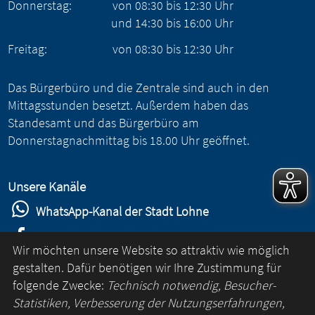
Donnerstag:
von
08:30
bis
12:30
Uhr
und
14:30
bis
16:00
Uhr
Freitag:
von
08:30
bis
12:30
Uhr
Das Bürgerbüro und die Zentrale sind auch in den
Mittagsstunden besetzt. Außerdem haben das
Standesamt und das Bürgerbüro am
Donnerstagnachmittag bis 18.00 Uhr geöffnet.
Unsere Kanäle
WhatsApp-Kanal der Stadt Lohne
Stadt Lohne auf Facebook
Wir möchten unsere Website so attraktiv wie möglich
Stadt Lohne auf Instagram
gestalten. Dafür benötigen wir Ihre Zustimmung für
folgende Zwecke:
Technisch notwendig, Besucher-
YouTube-Kanal der Stadt Lohne
Statistiken, Verbesserung der Nutzungserfahrungen,