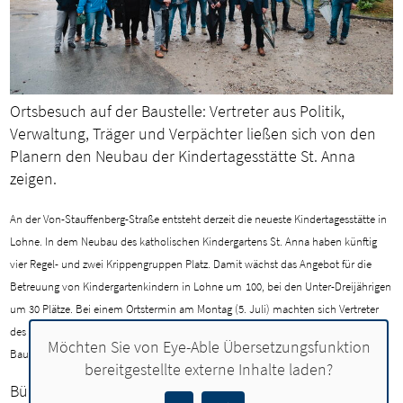
Ortsbesuch auf der Baustelle: Vertreter aus Politik,
Verwaltung, Träger und Verpächter ließen sich von den
Planern den Neubau der Kindertagesstätte St. Anna
zeigen.
An der Von-Stauffenberg-Straße entsteht derzeit die neueste Kindertagesstätte in
Lohne. In dem Neubau des katholischen Kindergartens St. Anna haben künftig
vier Regel- und zwei Krippengruppen Platz. Damit wächst das Angebot für die
Betreuung von Kindergartenkindern in Lohne um
100, bei den Unter-Dreijährigen
um 30 Plätze. Bei einem Ortstermin am Montag (5. Juli) machten sich Vertreter
des Rates und der Verwaltung einen Überblick über den aktuellen Stand der
Möchten Sie von
Eye-Able Übersetzungsfunktion
Bauarbeiten.
bereitgestellte externe Inhalte laden?
Bürgermeister Tobias Gerdesmeyer freute sich, schon