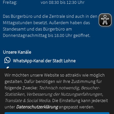
Freitag:
von
08:30
bis
12:30
Uhr
Das Bürgerbüro und die Zentrale sind auch in den
Mittagsstunden besetzt. Außerdem haben das
Standesamt und das Bürgerbüro am
Donnerstagnachmittag bis 18.00 Uhr geöffnet.
Unsere Kanäle
WhatsApp-Kanal der Stadt Lohne
Stadt Lohne auf Facebook
Wir möchten unsere Website so attraktiv wie möglich
Stadt Lohne auf Instagram
gestalten. Dafür benötigen wir Ihre Zustimmung für
folgende Zwecke:
Technisch notwendig, Besucher-
YouTube-Kanal der Stadt Lohne
Statistiken, Verbesserung der Nutzungserfahrungen,
Lohne-App
Translate & Social Media
. Die Einstellung kann jederzeit
unter
Datenschutzerklärung
angepasst werden.
für Android