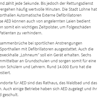
and zählt jede Sekunde. Bis jedoch der Rettungsdienst
, vergehen häufig wertvolle Minuten. Die Stadt Lohne hat
orthallen Automatische Externe Defibrillatoren
Diese AED können auch von angelernten Laien bedient
n somit ein wichtiges Zeitpolster, um Folgeschäden
Patienten zu verhindern.
Zusammenbrüche bei sportlichen Anstrengungen
Sporthallen mit Defibrillatoren ausgestattet. Auch die
weckhalle „Lohneum“ soll ein Gerät erhalten. Sechs
nmittelbar an Grundschulen und sorgen somit für eine
on Schülern und Lehrern. Rund 14.000 Euro hat die
stiert.
tandorte für AED sind das Rathaus, das Waldbad und das
. Auch einige Betriebe haben sich AED zugelegt und ihr
 geschult.