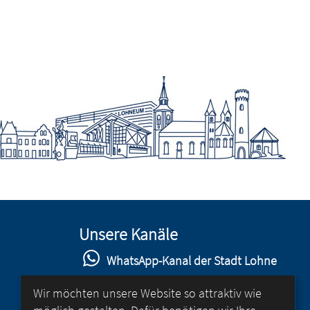
Unsere Kanäle
WhatsApp-Kanal der Stadt Lohne
Stadt Lohne auf Facebook
Wir möchten unsere Website so attraktiv wie