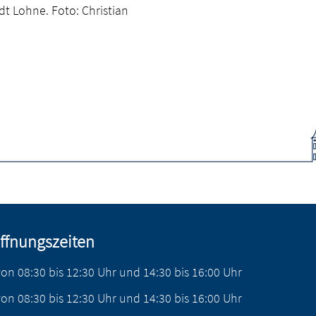
dt Lohne. Foto: Christian
ffnungszeiten
von
08:30
bis
12:30
Uhr
und
14:30
bis
16:00
Uhr
von
08:30
bis
12:30
Uhr
und
14:30
bis
16:00
Uhr