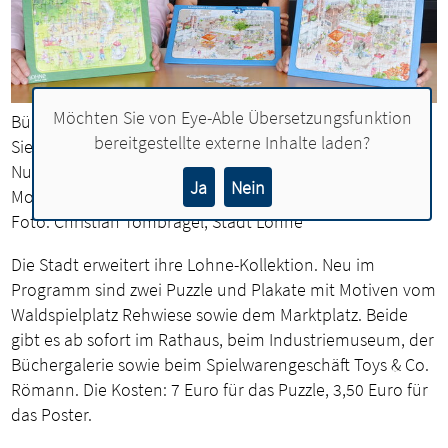
Möchten Sie von
Eye-Able Übersetzungsfunktion
Bürgermeister Tobias Gerdesmeyer, Künstlerin Isa
bereitgestellte externe Inhalte laden?
Sieverding und Stadtmarketing-Referentin Anne
Nußwaldt (von links) zeigen die beiden Puzzle mit den
Ja
Nein
Motiven des Waldspielplatzes und des Marktplatzes.
Foto: Christian Tombrägel, Stadt Lohne
Die Stadt erweitert ihre Lohne-Kollektion. Neu im
Programm sind zwei Puzzle und Plakate mit Motiven vom
Waldspielplatz Rehwiese sowie dem Marktplatz. Beide
gibt es ab sofort im Rathaus, beim Industriemuseum, der
Büchergalerie sowie beim Spielwarengeschäft Toys & Co.
Römann. Die Kosten: 7 Euro für das Puzzle, 3,50 Euro für
das Poster.