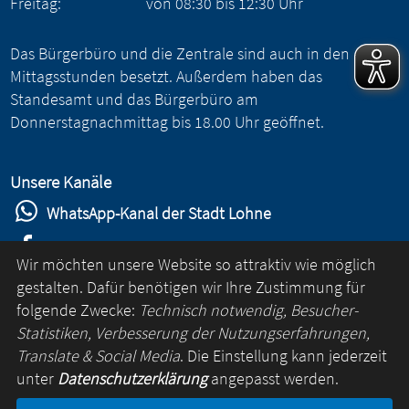
Freitag:
von
08:30
bis
12:30
Uhr
Das Bürgerbüro und die Zentrale sind auch in den
Mittagsstunden besetzt. Außerdem haben das
Standesamt und das Bürgerbüro am
Donnerstagnachmittag bis 18.00 Uhr geöffnet.
Unsere Kanäle
WhatsApp-Kanal der Stadt Lohne
Stadt Lohne auf Facebook
Wir möchten unsere Website so attraktiv wie möglich
Stadt Lohne auf Instagram
gestalten. Dafür benötigen wir Ihre Zustimmung für
folgende Zwecke:
Technisch notwendig, Besucher-
YouTube-Kanal der Stadt Lohne
Statistiken, Verbesserung der Nutzungserfahrungen,
Lohne-App
Translate & Social Media
. Die Einstellung kann jederzeit
unter
Datenschutzerklärung
angepasst werden.
für Android