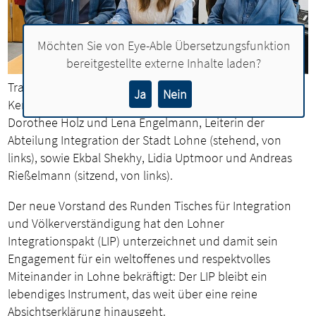
Möchten Sie von
Eye-Able Übersetzungsfunktion
bereitgestellte externe Inhalte laden?
Tragen den Integrationspakt: Vijitha Thiruchelvam,
Ja
Nein
Kerstin Sommer, Bürgermeisterin Dr. Henrike Voet,
Dorothee Holz und Lena Engelmann, Leiterin der
Abteilung Integration der Stadt Lohne (stehend, von
links), sowie Ekbal Shekhy, Lidia Uptmoor und Andreas
Rießelmann (sitzend, von links).
Der neue Vorstand des Runden Tisches für Integration
und Völkerverständigung hat den Lohner
Integrationspakt (LIP) unterzeichnet und damit sein
Engagement für ein weltoffenes und respektvolles
Miteinander in Lohne bekräftigt: Der LIP bleibt ein
lebendiges Instrument, das weit über eine reine
Absichtserklärung hinausgeht.