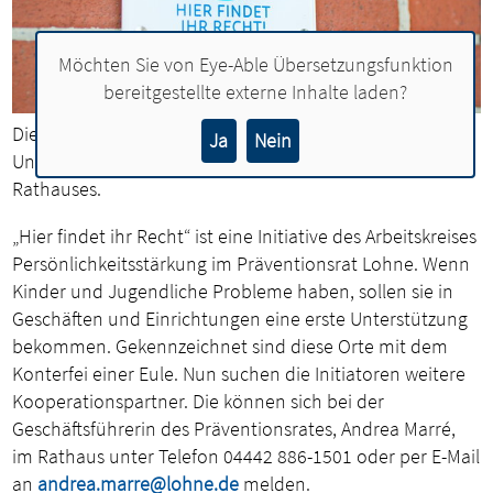
Möchten Sie von
Eye-Able Übersetzungsfunktion
bereitgestellte externe Inhalte laden?
Die Eule als Schutzsymbol für Kinder und Jugendliche:
Ja
Nein
Unter anderem hängt das Logo am Eingang des
Rathauses.
„Hier findet ihr Recht“ ist eine Initiative des Arbeitskreises
Persönlichkeitsstärkung im Präventionsrat Lohne. Wenn
Kinder und Jugendliche Probleme haben, sollen sie in
Geschäften und Einrichtungen eine erste Unterstützung
bekommen. Gekennzeichnet sind diese Orte mit dem
Konterfei einer Eule. Nun suchen die Initiatoren weitere
Kooperationspartner. Die können sich bei der
Geschäftsführerin des Präventionsrates, Andrea Marré,
im Rathaus unter Telefon 04442 886-1501 oder per E-Mail
an
andrea.marre@lohne.de
melden.