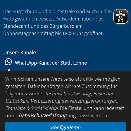
Das Bürgerbüro und die Zentrale sind auch in den
Mittagsstunden besetzt. Außerdem haben das
Standesamt und das Bürgerbüro am
Donnerstagnachmittag bis 18.00 Uhr geöffnet.
Unsere Kanäle
WhatsApp-Kanal der Stadt Lohne
Stadt Lohne auf Facebook
Wir möchten unsere Website so attraktiv wie möglich
Stadt Lohne auf Instagram
gestalten. Dafür benötigen wir Ihre Zustimmung für
folgende Zwecke:
Technisch notwendig, Besucher-
YouTube-Kanal der Stadt Lohne
Statistiken, Verbesserung der Nutzungserfahrungen,
Lohne-App
Translate & Social Media
. Die Einstellung kann jederzeit
unter
Datenschutzerklärung
angepasst werden.
für Android
Konfigurieren
für iOS