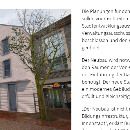
Die Planungen für den
sollen voranschreiten
Stadtentwicklungsauss
Verwaltungsausschuss 
beschlossen und den W
geebnet.
Der Neubau wird notwe
den Räumen der Von-Ga
der Einführung der Ga
benötigt. Der neue St
ein modernes Gebäude
erfüllt und gleichzeiti
„Der Neubau ist nicht n
Bildungsinfrastruktur
Innenstadt“, erklärt B