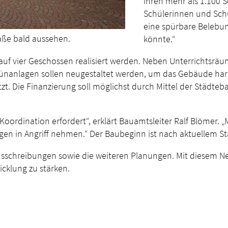
ihren mehr als 1.100 S
Schülerinnen und Schül
eine spürbare Belebung
aße bald aussehen.
könnte.“
uf vier Geschossen realisiert werden. Neben Unterrichtsräu
ünanlagen sollen neugestaltet werden, um das Gebäude har
zt. Die Finanzierung soll möglichst durch Mittel der Städteb
l Koordination erfordert“, erklärt Bauamtsleiter Ralf Blömer
gen in Angriff nehmen.“ Der Baubeginn ist nach aktuellem S
usschreibungen sowie die weiteren Planungen. Mit diesem Ne
icklung zu stärken.