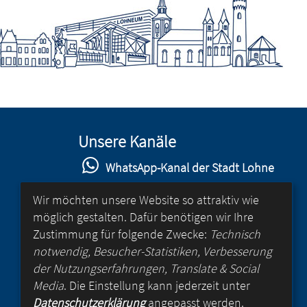
Unsere Kanäle
WhatsApp-Kanal der Stadt Lohne
Stadt Lohne auf Facebook
Wir möchten unsere Website so attraktiv wie
möglich gestalten. Dafür benötigen wir Ihre
Stadt Lohne auf Instagram
Zustimmung für folgende Zwecke:
Technisch
YouTube-Kanal der Stadt Lohne
notwendig, Besucher-Statistiken, Verbesserung
der Nutzungserfahrungen, Translate & Social
Lohne-App
Media
. Die Einstellung kann jederzeit unter
Datenschutzerklärung
angepasst werden.
für Android