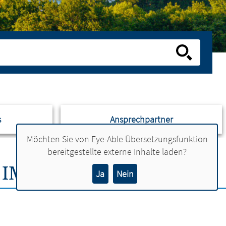
s
Ansprechpartner
Möchten Sie von
Eye-Able Übersetzungsfunktion
bereitgestellte externe Inhalte laden?
 IM STADTZENTRUM
Ja
Nein