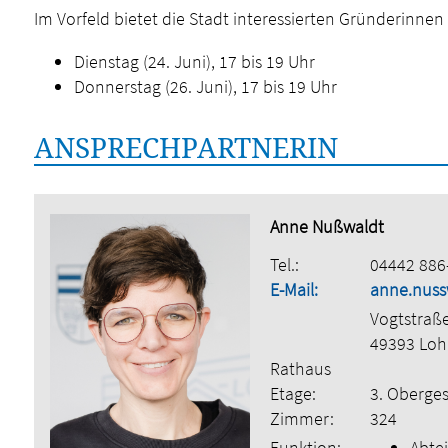
Im Vorfeld bietet die Stadt interessierten Gründerinne
Dienstag (24. Juni), 17 bis 19 Uhr
Donnerstag (26. Juni), 17 bis 19 Uhr
ANSPRECHPARTNERIN
Anne Nußwaldt
Tel.:
04442 886
E-Mail:
anne.nuss
Vogtstraß
49393 Lo
Rathaus
Etage:
3. Oberge
Zimmer:
324
Funktion:
Abtei