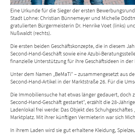
Eine Urkunde für die Sieger der ersten Bewerbungsru
Stadt Lohne: Christian Bünnemeyer und Michelle Dödtma
gratulierten Bürgermeisterin Dr. Henrike Voet (links) un
Nußwaldt (rechts).
Die ersten beiden Geschäftskonzepte, die in diesem Ja
Second-Hand-Geschäft sowie eine Azubi-Beratungsstell
finanzielle Unterstützung für ihre Geschäftsideen in der
Unter dem Namen „BeMaTi“ – zusammengesetzt aus den V
Second-Hand-Artikel in der Marktstraße 26. Für die Ums
Die Immobiliensuche hat etwas länger gedauert, doch zul
Second-Hand-Geschäft gestartet“, erzählt die 28-Jährig
Ladenlokal frei werde: Das Objekt des Schuhgeschäftes
Marktplatz. Mit ihrer künftigen Vermieterin war sich M
In ihrem Laden wird sie gut erhaltene Kleidung, Spielz