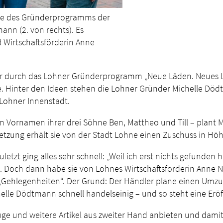
nde des Gründerprogramms der
nn (2. von rechts). Es
d Wirtschaftsförderin Anne
hr durch das Lohner Gründerprogramm „Neue Läden. Neues Leb
e. Hinter den Ideen stehen die Lohner Gründer Michelle Död
 Lohner Innenstadt.
ornamen ihrer drei Söhne Ben, Mattheo und Till – plant Mi
etzung erhält sie von der Stadt Lohne einen Zuschuss in Hö
etzt ging alles sehr schnell: „Weil ich erst nichts gefunden
e. Doch dann habe sie von Lohnes Wirtschaftsförderin Anne N
 „Gehlegenheiten“. Der Grund: Der Händler plane einen Umz
ichelle Dödtmann schnell handelseinig – und so steht eine E
euge und weitere Artikel aus zweiter Hand anbieten und dami