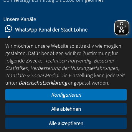
Unsere Kanäle
WhatsApp-Kanal der Stadt Lohne
Stadt Lohne auf Facebook
Wir möchten unsere Website so attraktiv wie möglich
Stadt Lohne auf Instagram
gestalten. Dafür benötigen wir Ihre Zustimmung für
folgende Zwecke:
Technisch notwendig, Besucher-
YouTube-Kanal der Stadt Lohne
Statistiken, Verbesserung der Nutzungserfahrungen,
Lohne-App
Translate & Social Media
. Die Einstellung kann jederzeit
unter
Datenschutzerklärung
angepasst werden.
für Android
Konfigurieren
für iOS
Alle ablehnen
Kontakt
Online-Rathaus
Impressum
Datenschutz
Alle akzeptieren
© Lohne 2026