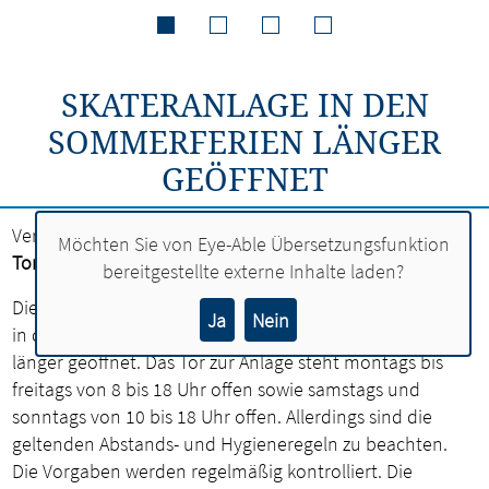
SKATERANLAGE IN DEN
SOMMERFERIEN LÄNGER
GEÖFFNET
Veröffentlicht am:
13.07.2020
Möchten Sie von
Eye-Able Übersetzungsfunktion
Tor ist schon morgens und am Wochenende offen
bereitgestellte externe Inhalte laden?
Die Skateranlage an der Sporthalle am Adenauerring ist
Ja
Nein
in den Sommerferien, also ab Donnerstag (16. Juli)
länger geöffnet. Das Tor zur Anlage steht montags bis
freitags von 8 bis 18 Uhr offen sowie samstags und
sonntags von 10 bis 18 Uhr offen. Allerdings sind die
geltenden Abstands- und Hygieneregeln zu beachten.
Die Vorgaben werden regelmäßig kontrolliert. Die