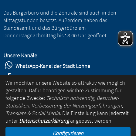
Das Bürgerbüro und die Zentrale sind auch in den
Mittagsstunden besetzt. Außerdem haben das
Standesamt und das Bürgerbüro am
Donnerstagnachmittag bis 18.00 Uhr geöffnet.
Unsere Kanäle
WhatsApp-Kanal der Stadt Lohne
Stadt Lohne auf Facebook
Wir möchten unsere Website so attraktiv wie möglich
Stadt Lohne auf Instagram
gestalten. Dafür benötigen wir Ihre Zustimmung für
folgende Zwecke:
Technisch notwendig, Besucher-
YouTube-Kanal der Stadt Lohne
Statistiken, Verbesserung der Nutzungserfahrungen,
Lohne-App
Translate & Social Media
. Die Einstellung kann jederzeit
unter
Datenschutzerklärung
angepasst werden.
für Android
Konfigurieren
für iOS