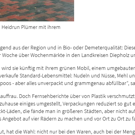
 Heidrun Plümer mit ihrem
gend aus der Region und in Bio- oder Demeterqualität: Dies
er Woche über Wochenmärkte in den Landkreisen Diepholz un
 wird sie künftig mit ihrem grünen Mobil, einem umgebaute
 verkaufe Standard-Lebensmittel: Nudeln und Nüsse, Mehl un
ampoos - aber alles unverpackt und grammgenau abfüllbar“, sa
lskauffrau. Doch Fernsehberichte über von Plastik verschmutz
uhause einiges umgestellt, Verpackungen reduziert so gut es
t-Läden, die fände man in größeren Städten, aber nicht auf 
 Angebot auf vier Rädern zu machen und vor Ort zu Ort zu f
 hat die Wahl: nicht nur bei den Waren, auch bei der Menge