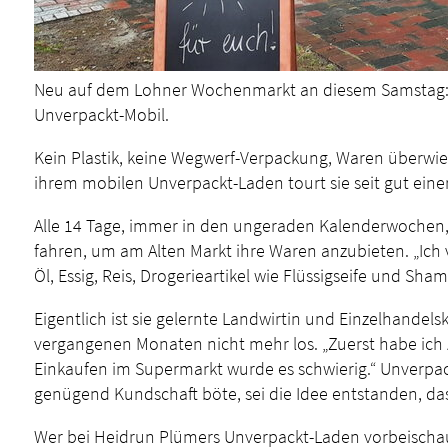
Neu auf dem Lohner Wochenmarkt an diesem Samstag:
Unverpackt-Mobil.
Kein Plastik, keine Wegwerf-Verpackung, Waren überwie
ihrem mobilen Unverpackt-Laden tourt sie seit gut ein
Alle 14 Tage, immer in den ungeraden Kalenderwochen,
fahren, um am Alten Markt ihre Waren anzubieten. „Ich
Öl, Essig, Reis, Drogerieartikel wie Flüssigseife und Sh
Eigentlich ist sie gelernte Landwirtin und Einzelhande
vergangenen Monaten nicht mehr los. „Zuerst habe ich z
Einkaufen im Supermarkt wurde es schwierig.“ Unverpack
genügend Kundschaft böte, sei die Idee entstanden, das
Wer bei Heidrun Plümers Unverpackt-Laden vorbeischaut,