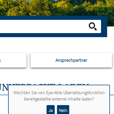
s
Ansprechpartner
NVERPACKT-LADEN
Möchten Sie von
Eye-Able Übersetzungsfunktion
bereitgestellte externe Inhalte laden?
Ja
Nein