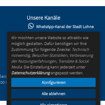
Unsere Kanäle
WhatsApp-Kanal der Stadt Lohne
Stadt Lohne auf Facebook
Wir möchten unsere Website so attraktiv wie
möglich gestalten. Dafür benötigen wir Ihre
Stadt Lohne auf Instagram
Zustimmung für folgende Zwecke:
Technisch
YouTube-Kanal der Stadt Lohne
notwendig, Besucher-Statistiken, Verbesserung
der Nutzungserfahrungen, Translate & Social
Lohne-App
Media
. Die Einstellung kann jederzeit unter
Datenschutzerklärung
angepasst werden.
für Android
Außerdem
.00 Uhr
Konfigurieren
für iOS
Alle ablehnen