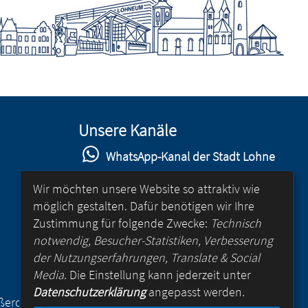
Unsere Kanäle
WhatsApp-Kanal der Stadt Lohne
Stadt Lohne auf Facebook
Wir möchten unsere Website so attraktiv wie
möglich gestalten. Dafür benötigen wir Ihre
Stadt Lohne auf Instagram
Zustimmung für folgende Zwecke:
Technisch
YouTube-Kanal der Stadt Lohne
notwendig, Besucher-Statistiken, Verbesserung
der Nutzungserfahrungen, Translate & Social
Lohne-App
Media
. Die Einstellung kann jederzeit unter
Datenschutzerklärung
angepasst werden.
für Android
Außerdem