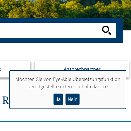
s
Ansprechpartner
Möchten Sie von
Eye-Able Übersetzungsfunktion
bereitgestellte externe Inhalte laden?
 REALSCHULEN SIND
Ja
Nein