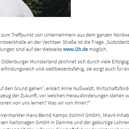
zum Treffpunkt von Unternehmern aus dem ganzen Nordwesten
rzweckhalle an der Vechtaer Straße ist die Frage „Südolden
dungen sind auf der Webseite
www.i2b.de
möglich.
as Oldenburger Münsterland zeichnet sich durch viele Erfol
r erfindungsreich und wettbewerbsfähig, sie sorgt auch für ein
f den Grund gehen“, erklärt Anne Nußwaldt, Wirtschaftsför
zeug der Zukunft, vor welchen Herausforderungen stehen wir
onen von uns lernen? Was wir von ihnen?“
Vermarkter Hans-Bernd Kamps (tolimit GmbH), Miavit-Inhab
usen Kartonagen GmbH in Damme und der gebürtige Lohner J