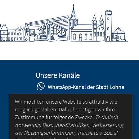
Unsere Kanäle
WhatsApp-Kanal der Stadt Lohne
Stadt Lohne auf Facebook
Wir möchten unsere Website so attraktiv wie
möglich gestalten. Dafür benötigen wir Ihre
Stadt Lohne auf Instagram
Zustimmung für folgende Zwecke:
Technisch
YouTube-Kanal der Stadt Lohne
notwendig, Besucher-Statistiken, Verbesserung
der Nutzungserfahrungen, Translate & Social
Lohne-App