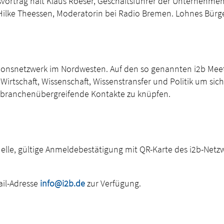
vortrag hält Klaus Roeser, Geschäftsführer der Unternehme
ilke Theessen, Moderatorin bei Radio Bremen. Lohnes Bürge
ationsnetzwerk im Nordwesten. Auf den so genannten i2b Meet
Wirtschaft, Wissenschaft, Wissenstransfer und Politik um si
e branchenübergreifende Kontakte zu knüpfen.
tuelle, gültige Anmeldebestätigung mit QR-Karte des i2b-Netzw
ail-Adresse
info@i2b.de
zur Verfügung.