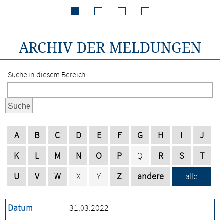
ARCHIV DER MELDUNGEN
Suche in diesem Bereich:
Suche
A
B
C
D
E
F
G
H
I
J
K
L
M
N
O
P
Q
R
S
T
U
V
W
X
Y
Z
andere
alle
Datum
31.03.2022