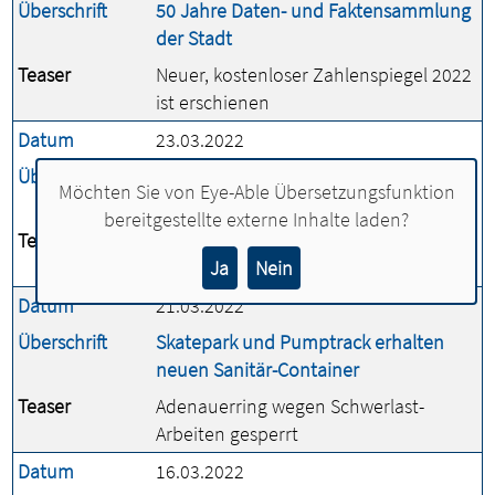
Überschrift
50 Jahre Daten- und Faktensammlung
der Stadt
Teaser
Neuer, kostenloser Zahlenspiegel 2022
ist erschienen
Datum
23.03.2022
Überschrift
Die Kleinkunstbühne ist bereit für die
Möchten Sie von
Eye-Able Übersetzungsfunktion
ersten kulturellen Events
bereitgestellte externe Inhalte laden?
Teaser
Ein neuer Platz für Kultur an der
Bahnhofstraße 7
Ja
Nein
Datum
21.03.2022
Überschrift
Skatepark und Pumptrack erhalten
neuen Sanitär-Container
Teaser
Adenauerring wegen Schwerlast-
Arbeiten gesperrt
Datum
16.03.2022