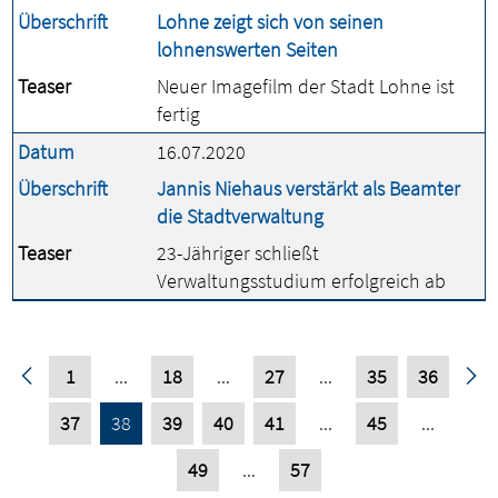
Überschrift
Lohne zeigt sich von seinen
lohnenswerten Seiten
Teaser
Neuer Imagefilm der Stadt Lohne ist
fertig
Datum
16.07.2020
Überschrift
Jannis Niehaus verstärkt als Beamter
die Stadtverwaltung
Teaser
23-Jähriger schließt
Verwaltungsstudium erfolgreich ab
1
...
18
...
27
...
35
36
37
38
39
40
41
...
45
...
49
...
57