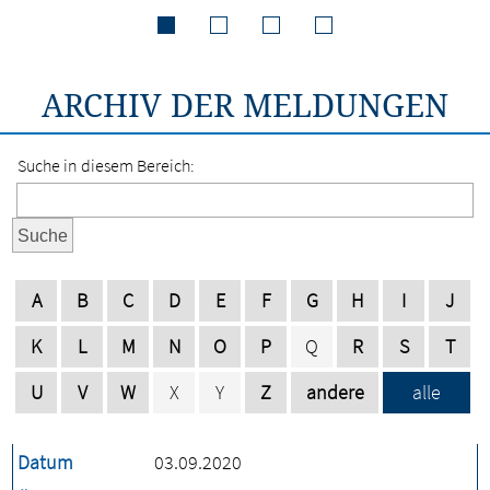
ARCHIV DER MELDUNGEN
Suche in diesem Bereich:
Suche
A
B
C
D
E
F
G
H
I
J
K
L
M
N
O
P
Q
R
S
T
U
V
W
X
Y
Z
andere
alle
Datum
03.09.2020