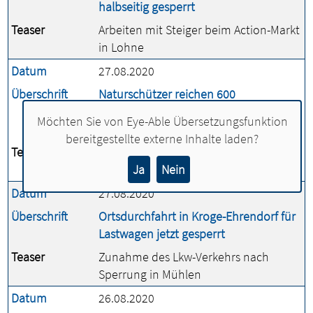
halbseitig gesperrt
Teaser
Arbeiten mit Steiger beim Action-Markt
in Lohne
Datum
27.08.2020
Überschrift
Naturschützer reichen 600
Unterschriften für Volksbegehren
Möchten Sie von
Eye-Able Übersetzungsfunktion
Artenschutz ein
bereitgestellte externe Inhalte laden?
Teaser
Stadt Lohne prüft und leitet Listen an
das Land weiter
Ja
Nein
Datum
27.08.2020
Überschrift
Ortsdurchfahrt in Kroge-Ehrendorf für
Lastwagen jetzt gesperrt
Teaser
Zunahme des Lkw-Verkehrs nach
Sperrung in Mühlen
Datum
26.08.2020