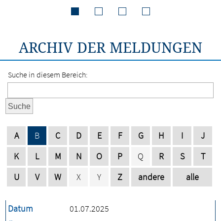
ARCHIV DER MELDUNGEN
Suche in diesem Bereich:
Suche
A
B
C
D
E
F
G
H
I
J
K
L
M
N
O
P
Q
R
S
T
U
V
W
X
Y
Z
andere
alle
Datum
01.07.2025