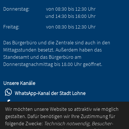
Donnerstag:
von
08:30
bis
12:30
Uhr
und
14:30
bis
16:00
Uhr
Freitag:
von
08:30
bis
12:30
Uhr
Das Bürgerbüro und die Zentrale sind auch in den
Mittagsstunden besetzt. Außerdem haben das
Standesamt und das Bürgerbüro am
Donnerstagnachmittag bis 18.00 Uhr geöffnet.
Unsere Kanäle
WhatsApp-Kanal der Stadt Lohne
Stadt Lohne auf Facebook
Wir möchten unsere Website so attraktiv wie möglich
Stadt Lohne auf Instagram
gestalten. Dafür benötigen wir Ihre Zustimmung für
folgende Zwecke:
Technisch notwendig, Besucher-
YouTube-Kanal der Stadt Lohne