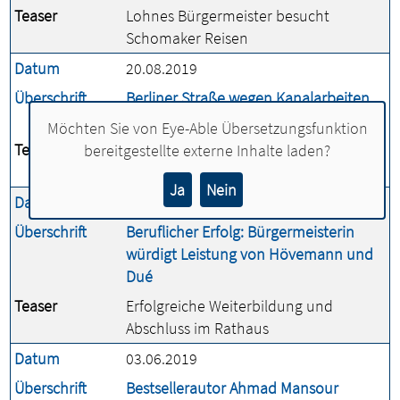
Teaser
Lohnes Bürgermeister besucht
Schomaker Reisen
Datum
20.08.2019
Überschrift
Berliner Straße wegen Kanalarbeiten
voll gesperrt
Möchten Sie von
Eye-Able Übersetzungsfunktion
Teaser
Arbeiten am Schmutzwasserkanal
bereitgestellte externe Inhalte laden?
durch den OOWV
Ja
Nein
Datum
18.03.2025
Überschrift
Beruflicher Erfolg: Bürgermeisterin
würdigt Leistung von Hövemann und
Dué
Teaser
Erfolgreiche Weiterbildung und
Abschluss im Rathaus
Datum
03.06.2019
Überschrift
Bestsellerautor Ahmad Mansour