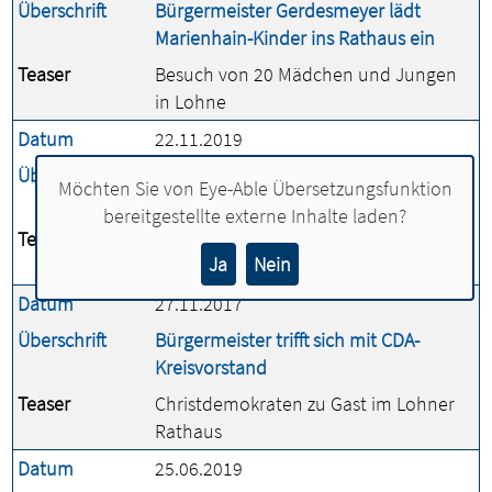
Überschrift
Bürgermeister Gerdesmeyer lädt
Marienhain-Kinder ins Rathaus ein
Teaser
Besuch von 20 Mädchen und Jungen
in Lohne
Datum
22.11.2019
Überschrift
Bürgermeister lobt engagierten Einsatz
Möchten Sie von
Eye-Able Übersetzungsfunktion
von 25 Ehrenamtlichen
bereitgestellte externe Inhalte laden?
Teaser
Zahl der Inhaber der Ehrenamtskarte
Ja
Nein
steigt auf 66
Datum
27.11.2017
Überschrift
Bürgermeister trifft sich mit CDA-
Kreisvorstand
Teaser
Christdemokraten zu Gast im Lohner
Rathaus
Datum
25.06.2019