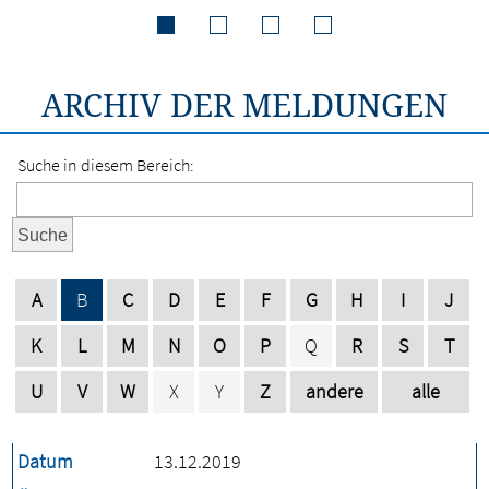
ARCHIV DER MELDUNGEN
Suche in diesem Bereich:
Suche
A
B
C
D
E
F
G
H
I
J
K
L
M
N
O
P
Q
R
S
T
U
V
W
X
Y
Z
andere
alle
Datum
13.12.2019