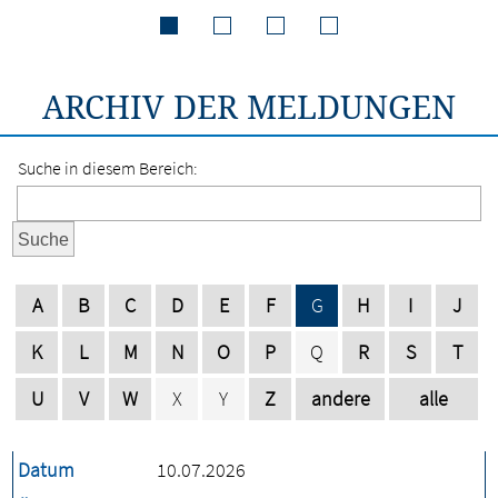
ARCHIV DER MELDUNGEN
Suche in diesem Bereich:
Suche
A
B
C
D
E
F
G
H
I
J
K
L
M
N
O
P
Q
R
S
T
U
V
W
X
Y
Z
andere
alle
Datum
10.07.2026