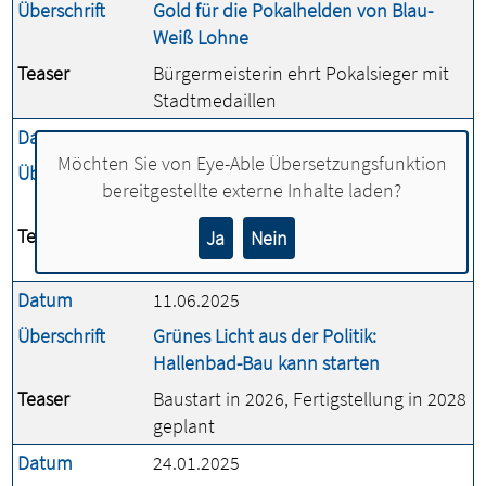
Überschrift
Gold für die Pokalhelden von Blau-
Weiß Lohne
Teaser
Bürgermeisterin ehrt Pokalsieger mit
Stadtmedaillen
Datum
17.06.2025
Möchten Sie von
Eye-Able Übersetzungsfunktion
Überschrift
Gecko bringt neue Farbe in die
bereitgestellte externe Inhalte laden?
Kulturszene
Teaser
Ticketshop und Co-Working in der
Ja
Nein
Bahnhofstraße
Datum
11.06.2025
Überschrift
Grünes Licht aus der Politik:
Hallenbad-Bau kann starten
Teaser
Baustart in 2026, Fertigstellung in 2028
geplant
Datum
24.01.2025