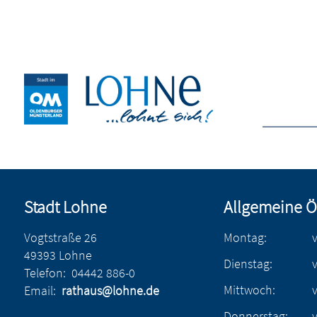
Stadt Lohne
Allgemeine Ö
Vogtstraße 26
Montag:
49393 Lohne
Dienstag:
Telefon:
04442 886-0
Mittwoch:
Email:
rathaus@lohne.de
Donnerstag: