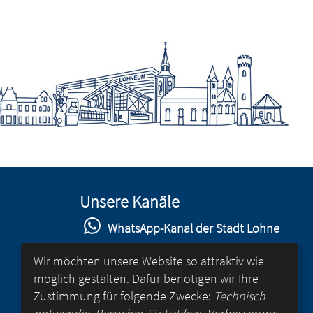
Unsere Kanäle
WhatsApp-Kanal der Stadt Lohne
Stadt Lohne auf Facebook
Wir möchten unsere Website so attraktiv wie
möglich gestalten. Dafür benötigen wir Ihre
Stadt Lohne auf Instagram
Zustimmung für folgende Zwecke:
Technisch
YouTube-Kanal der Stadt Lohne