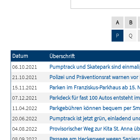
A
B
P
Q
Datum
Überschrift
06.10.2021
Pumptrack und Skatepark sind einmalig
21.10.2021
Polizei und Präventionsrat warnen vor
15.11.2021
Parken im Franziskus-Parkhaus ab 15. 
07.12.2021
Parkdeck für fast 100 Autos entsteht i
11.04.2022
Parkgebühren können bequem per Sma
20.06.2022
Pumptrack ist jetzt grün, einladend un
04.08.2022
Provisorischer Weg zur Kita St. Anna 
08.09.2022
Passage am Heckenweg wegen Sanierun