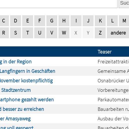
Suc
C
D
E
F
G
H
I
J
K
L
M
R
S
T
U
V
W
X
Y
Z
andere
Teaser
 in der Region
Freizeitattrak
 Langfingern in Geschäften
Gemeinsame Au
November kostenpflichtig
Osnabrücker U
m Stadtzentrum
Vorbereitunge
rtphone gezahlt werden
Parkautomaten
d besser zu erreichen
Bauarbeiten r
über Amasyaweg
Ausbau der Von
g voll gesperrt
Bauarbeiten d