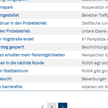
imapark
Kooperation m
mgestaltet
Beliebter Tref
bruar in den Probebetrieb
Stellfläche ru
 den Probebetrieb
Untere Ebene a
r Vogtstraße endet
97 Parkplätze 
stag gesperrt
Beschichtungsa
en erhalten mehr Parkmöglichkeiten
Merkzeichen G 
en in die nächste Runde
Politik legt wi
im Stadtzentrum
Politik gibt g
gesucht
Bewerbungen mö
barrierefrei
Arbeiten am W
1
2