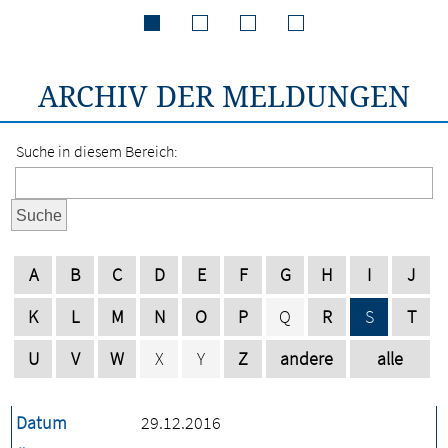
ARCHIV DER MELDUNGEN
Suche in diesem Bereich:
Suche
A
B
C
D
E
F
G
H
I
J
K
L
M
N
O
P
Q
R
S
T
U
V
W
X
Y
Z
andere
alle
Datum
29.12.2016