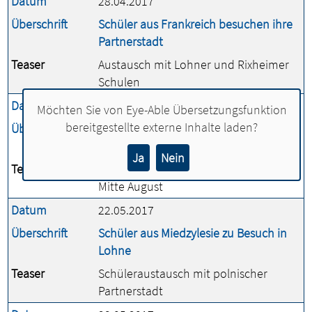
Datum
28.04.2017
Überschrift
Schüler aus Frankreich besuchen ihre
Partnerstadt
Teaser
Austausch mit Lohner und Rixheimer
Schulen
Datum
17.05.2017
Möchten Sie von
Eye-Able Übersetzungsfunktion
bereitgestellte externe Inhalte laden?
Überschrift
Sporthalle am Adenauerring wird
saniert
Ja
Nein
Teaser
Halle ist geschlossen vom 24. Mai bis
Mitte August
Datum
22.05.2017
Überschrift
Schüler aus Miedzylesie zu Besuch in
Lohne
Teaser
Schüleraustausch mit polnischer
Partnerstadt