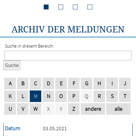
ARCHIV DER MELDUNGEN
Suche in diesem Bereich:
Suche
A
B
C
D
E
F
G
H
I
J
K
L
M
N
O
P
Q
R
S
T
U
V
W
X
Y
Z
andere
alle
Datum
03.05.2021