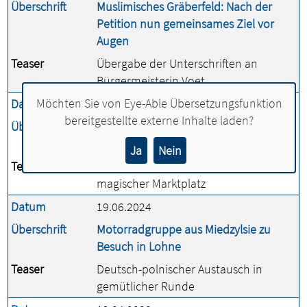
Überschrift
Muslimisches Gräberfeld: Nach der
Petition nun gemeinsames Ziel vor
Augen
Teaser
Übergabe der Unterschriften an
Bürgermeisterin Voet
Möchten Sie von
Eye-Able Übersetzungsfunktion
Datum
04.09.2025
bereitgestellte externe Inhalte laden?
Überschrift
Musik und Theater verwandeln Lohne
ins Festivalzentrum
Ja
Nein
Teaser
Neue Bühne, lokale Bands und ein
magischer Marktplatz
Datum
19.06.2024
Überschrift
Motorradgruppe aus Miedzylsie zu
Besuch in Lohne
Teaser
Deutsch-polnischer Austausch in
gemütlicher Runde