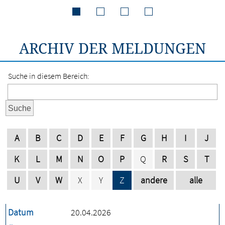
ARCHIV DER MELDUNGEN
Suche in diesem Bereich:
Suche
A
B
C
D
E
F
G
H
I
J
K
L
M
N
O
P
Q
R
S
T
U
V
W
X
Y
Z
andere
alle
Datum
20.04.2026