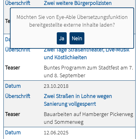
Überschrift
Zwei weitere Bürgerpolizisten
vertreten das Ordnungsamt
Möchten Sie von
Eye-Able Übersetzungsfunktion
Teaser
Sabine Hömmen beginnt Dienst im
bereitgestellte externe Inhalte laden?
Rathaus
Ja
Nein
Datum
22.08.2024
Überschrift
Zwei Tage Straßentheater, Live-Musik
und Köstlichkeiten
Teaser
Buntes Programm zum Stadtfest am 7.
und 8. September
Datum
23.10.2018
Überschrift
Zwei Straßen in Lohne wegen
Sanierung vollgesperrt
Teaser
Bauarbeiten auf Hamberger Pickerweg
und Sommerweg
Datum
12.06.2025