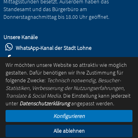
Mittagsstunden besetzt. Außerdem haben das
Standesamt und das Bürgerbüro am
Donnerstagnachmittag bis 18.00 Uhr geöffnet.
Unsere Kanäle
WhatsApp-Kanal der Stadt Lohne
Stadt Lohne auf Facebook
Wir möchten unsere Website so attraktiv wie möglich
Stadt Lohne auf Instagram
gestalten. Dafür benötigen wir Ihre Zustimmung für
folgende Zwecke:
Technisch notwendig, Besucher-
YouTube-Kanal der Stadt Lohne
Statistiken, Verbesserung der Nutzungserfahrungen,
Lohne-App
Translate & Social Media
. Die Einstellung kann jederzeit
unter
Datenschutzerklärung
angepasst werden.
für Android
Konfigurieren
für iOS
Alle ablehnen