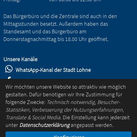
Das Bürgerbüro und die Zentrale sind auch in den
Mittagsstunden besetzt. Außerdem haben das
Standesamt und das Bürgerbüro am
Donnerstagnachmittag bis 18.00 Uhr geöffnet.
Unsere Kanäle
WhatsApp-Kanal der Stadt Lohne
Stadt Lohne auf Facebook
Wir möchten unsere Website so attraktiv wie möglich
Stadt Lohne auf Instagram
gestalten. Dafür benötigen wir Ihre Zustimmung für
folgende Zwecke:
Technisch notwendig, Besucher-
YouTube-Kanal der Stadt Lohne
Statistiken, Verbesserung der Nutzungserfahrungen,
Lohne-App
Translate & Social Media
. Die Einstellung kann jederzeit
unter
Datenschutzerklärung
angepasst werden.
für Android