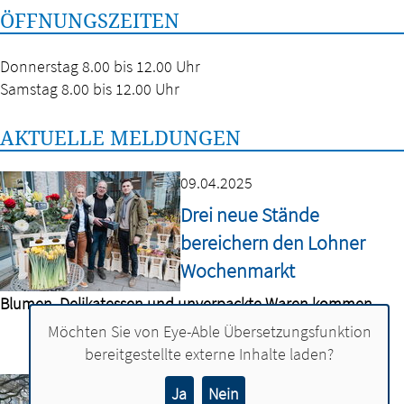
ÖFFNUNGSZEITEN
Donnerstag 8.00 bis 12.00 Uhr
Samstag 8.00 bis 12.00 Uhr
AKTUELLE MELDUNGEN
09.04.2025
Drei neue Stände
bereichern den Lohner
Wochenmarkt
Blumen, Delikatessen und unverpackte Waren kommen
Möchten Sie von
Eye-Able Übersetzungsfunktion
bereitgestellte externe Inhalte laden?
21.03.2024
Ja
Nein